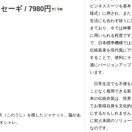
ビジネススーツを基本
ギ / 7980円
様式）に押され、また
生活にも合わず徐々に
きており、今では神事
に用いられる程度です
で、日本標準機構では
伝統装束を現代風にア
することで、便利にそ
適にバージョンアップ
います。
日常生活でも不便を
ことなく着用できる新
本の伝統衣装は、世界
てお客様自身を文化的
にするかもしれません
衣（このうし）を模したジャケット。脇があ
に前人未踏のソリュー
オシャレ。
なのです。