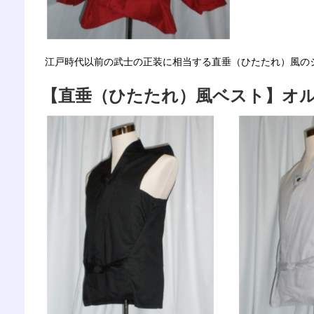
江戸時代以前の武士の正装に相当する直垂（ひたたれ）風の
【直垂（ひたたれ）風ベスト】オルタ 