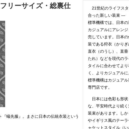
・フリーサイズ・総裏仕
21世紀のライフスタ
合った新しい装束 ―
標準機構では、日本の
カジュアルにアレンジ
売しています。日本の
装である狩衣（かりぎ
直衣（のうし）、直垂
たれ）などを現代のラ
タイルに合わせてより
く、よりカジュアルに
標準機構はカジュアル
専門店です。
日本には色彩も形状
な、平安時代より続く
装束があります。しか
ト『蟻先服』。まさに日本の伝統衣装という
やイギリス風のテーラ
ャケットスタイル（い