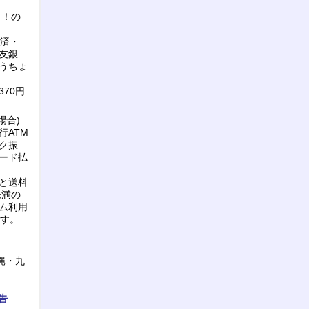
ク！の
決済・
友銀
うちょ
70円
場合)
行ATM
ク振
ード払
と送料
未満の
ム利用
ます。
縄・九
告