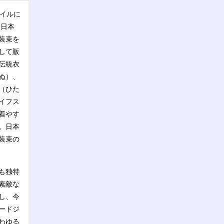
イルに
 日本
装束を
して販
伝統衣
ぬ）、
（ひた
イフス
着やす
。日本
装束の
も独特
素敵な
し、今
ードジ
わゆる