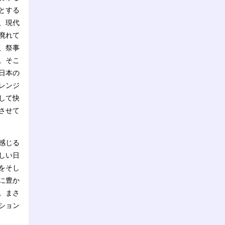
とする
、現代
廃れて
、祭事
。そこ
日本の
レンジ
して快
させて
感じる
しい日
をそし
に豊か
。まさ
ション