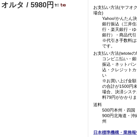
タ / 5980円
お支払い方法(ヤフオ
場合)
Yahoo!かんたん
銀行振込（三井住
行・楽天銀行・ゆ
銀行）・商品代引
※代引き手数料は3
です。
お支払い方法(tetoteの
コンビニ払い・銀
振込・ネットバン
込・クレジットカ
い
※お買い上げ金額
の合計が1500円
場合、決済システ
料79円がかかり
送料
500円本州・四国
900円北海道・沖
州
日本標準機構・業務報